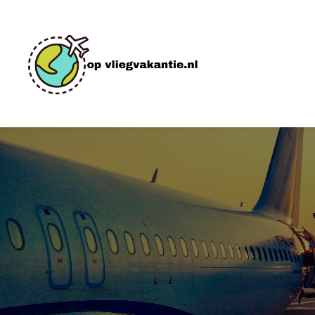
H
B
P
C