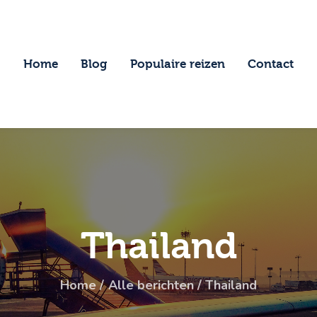
ome
log
Home
Blog
Populaire reizen
Contact
opulaire reizen
ontact
Thailand
Home
Alle berichten
Thailand