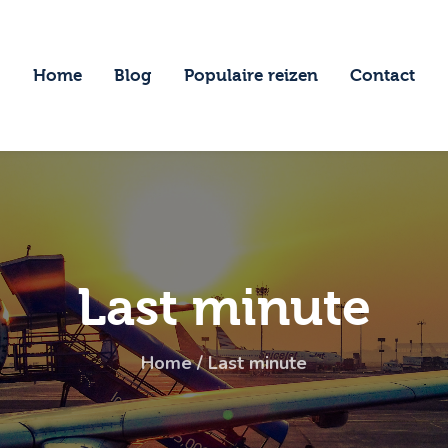
ome
log
Home
Blog
Populaire reizen
Contact
opulaire reizen
ontact
Last minute
Home
Last minute