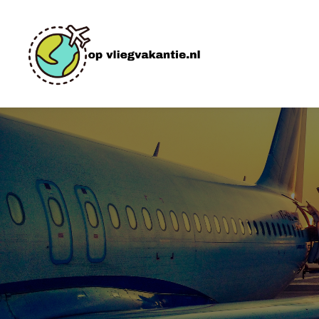
H
B
P
C