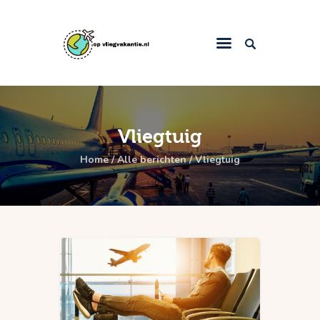
Home
Blog
Vliegtuig
Populaire reizen
Home
Alle berichten
Vliegtuig
Contact